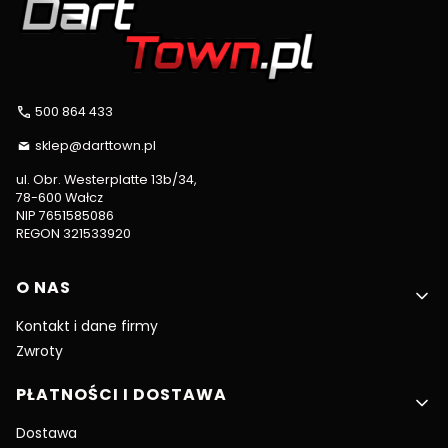
500 864 433
sklep@darttown.pl
ul. Obr. Westerplatte 13b/34,
78-600 Wałcz
NIP 7651585086
REGON 321533920
Linki w stopce
O NAS
Kontakt i dane firmy
Zwroty
PŁATNOŚCI I DOSTAWA
Dostawa