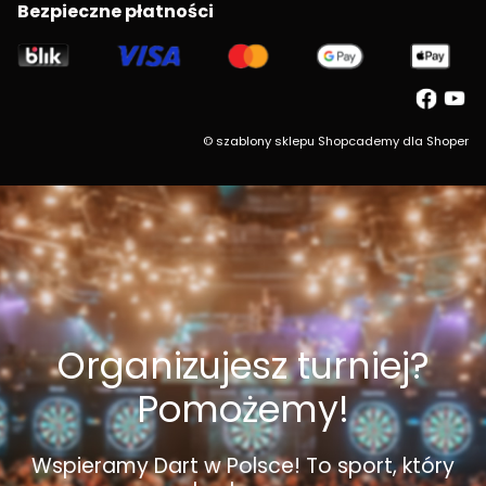
Bezpieczne płatności
©
szablony sklepu
Shopcademy dla
Shoper
Organizujesz turniej?
Pomożemy!
Wspieramy Dart w Polsce! To sport, który