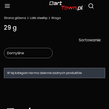
Produ
Otwórz wy
Strona główna
Lotki steeltip
Waga
29 g
Sortowanie:
Domyślne
Lista produktów
W tej kategorii nie ma obecnie żadnych produktów