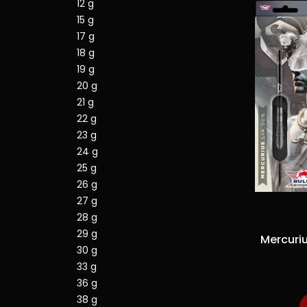
12 g
15 g
17 g
18 g
19 g
20 g
21 g
22 g
23 g
24 g
25 g
26 g
27 g
28 g
29 g
Mercurius
30 g
33 g
36 g
38 g