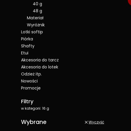
40 g
48 g
Materiał
Wyróżnik
Lotki softip
Piórka
Shafty
Etui
Akcesoria do tarcz
Akcesoria do lotek
Odzież itp.
Nowości
Promocje
Koniec menu
Filtry
w kategorii: 16 g
Wybrane
Wyczyść