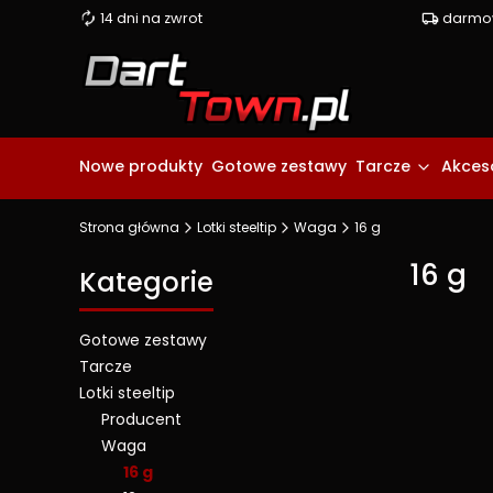
14 dni na zwrot
darmow
Nowe produkty
Gotowe zestawy
Tarcze
Akceso
Strona główna
Lotki steeltip
Waga
16 g
16 g
Kategorie
Gotowe zestawy
Tarcze
Lista pro
Lotki steeltip
Producent
Waga
16 g