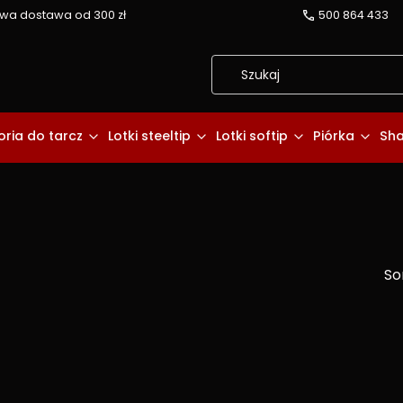
a dostawa od 300 zł
500 864 433
ria do tarcz
Lotki steeltip
Lotki softip
Piórka
Sha
So
duktów