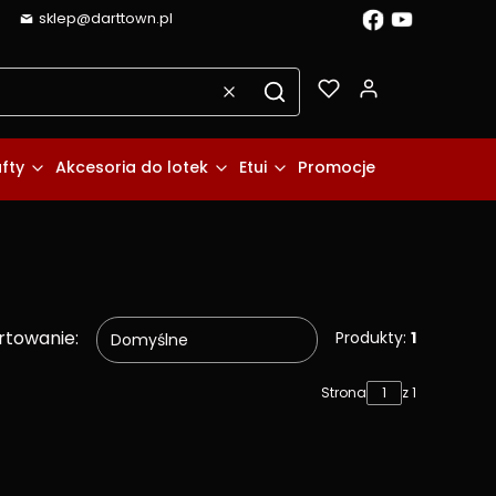
sklep@darttown.pl
Produkty w k
Wyczyść
Szukaj
fty
Akcesoria do lotek
Etui
Promocje
rtowanie:
Produkty:
1
Domyślne
Strona
z 1