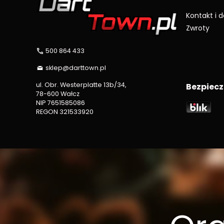
Kontakt i 
Zwroty
500 864 433
sklep@darttown.pl
ul. Obr. Westerplatte 13b/34,
Bezpiecz
78-600 Wałcz
NIP 7651585086
REGON 321533920