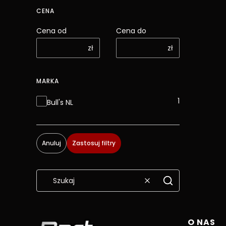
CENA
Cena od
Cena do
zł
zł
MARKA
Marka
1
Bull's NL
Anuluj
Zastosuj filtry
Wyczyść
Szukaj
Linki 
O NAS