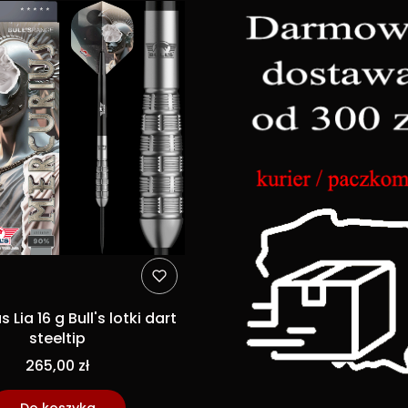
 Lia 16 g Bull's lotki dart
steeltip
265,00 zł
Do koszyka