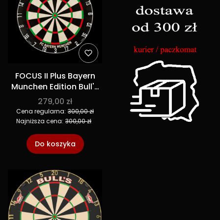
FOCUS II Plus Bayern
Munchen Edition Bull's
tarcza dart sizalowa
279,00 zł
Cena regularna:
300,00 zł
Najniższa cena:
300,00 zł
Do koszyka