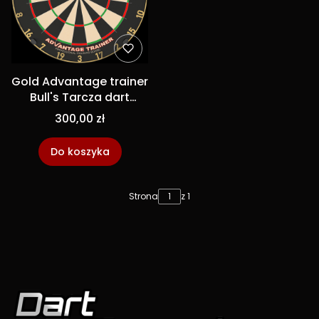
Gold Advantage trainer
Bull's Tarcza dart
sizalowa
300,00 zł
Do koszyka
Strona
z 1