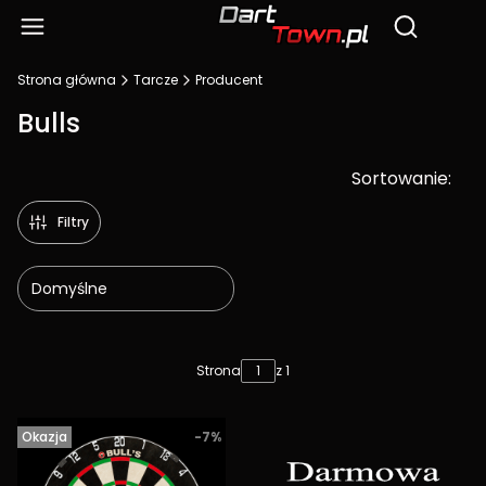
Produ
Otwórz wy
Strona główna
Tarcze
Producent
Bulls
Sortowanie:
Filtry
Domyślne
Lista produktów
Strona
z 1
Okazja
-7%