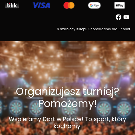
©
szablony sklepu
Shopcademy dla
Shoper
Organizujesz turniej?
Pomożemy!
Wspieramy Dart w Polsce! To sport, który
kochamy.