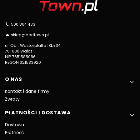
500 864 433
sklep@darttown.pl
ul. Obr. Westerplatte 13b/34,
78-600 Wałcz
NIP 7651585086
REGON 321533920
Linki w stopce
O NAS
Kontakt i dane firmy
Zwroty
PŁATNOŚCI I DOSTAWA
Dostawa
Płatność