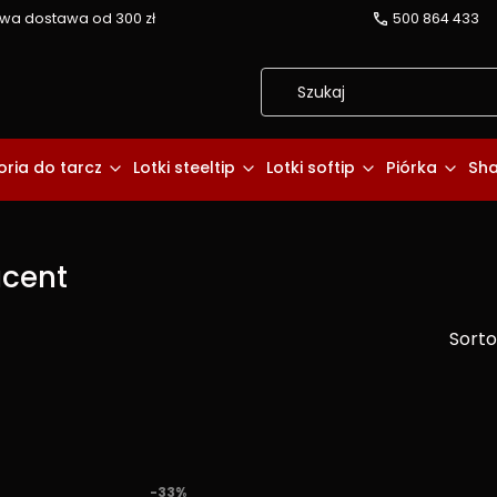
a dostawa od 300 zł
500 864 433
ria do tarcz
Lotki steeltip
Lotki softip
Piórka
Sha
ucent
Sorto
duktów
-33%