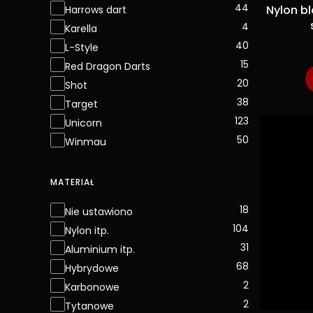
44
Nylon b
Harrows dart
4
Karella
40
L-Style
15
Red Dragon Darts
20
Shot
38
Target
123
Unicorn
50
Winmau
MATERIAŁ
Materiał
18
Nie ustawiono
104
Nylon itp.
31
Aluminium itp.
68
Hybrydowe
2
Karbonowe
2
Tytanowe