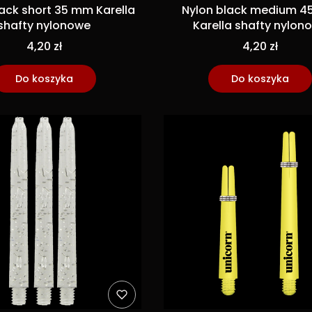
lack short 35 mm Karella
Nylon black medium 
shafty nylonowe
Karella shafty nylon
4,20 zł
4,20 zł
Do koszyka
Do koszyka