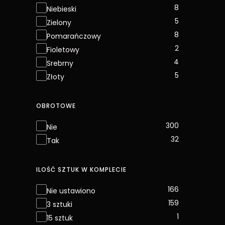
8
Niebieski
5
Zielony
8
Pomarańczowy
2
Fioletowy
4
Srebrny
5
Złoty
OBROTOWE
Obrotowe
300
Nie
32
Tak
ILOŚĆ SZTUK W KOMPLECIE
Ilość sztuk w komplecie
166
Nie ustawiono
159
3 sztuki
1
15 sztuk