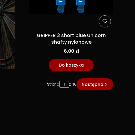
GRIPPER 3 short blue Unicorn
shafty nylonowe
6,00 zł
Do koszyka
Następna
Strona
z 46