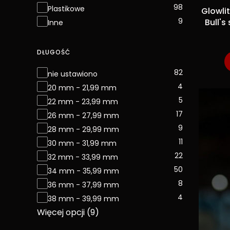
98
Plastikowe
Glowli
9
Bull'
Inne
DŁUGOŚĆ
Długość
82
nie ustawiono
4
20 mm - 21,99 mm
5
22 mm - 23,99 mm
17
26 mm - 27,99 mm
9
28 mm - 29,99 mm
11
30 mm - 31,99 mm
22
32 mm - 33,99 mm
50
34 mm - 35,99 mm
8
36 mm - 37,99 mm
4
38 mm - 39,99 mm
Więcej opcji (9)