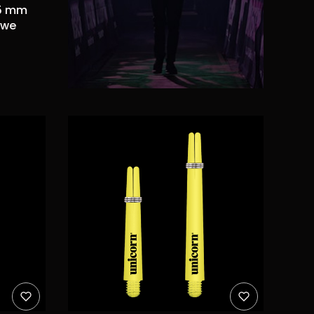
45 mm
owe