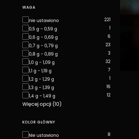
WAGA
Waga
221
nie ustawiono
1
0,5 g - 0,59 g
6
0,6 g - 0,69 g
23
0,7 g - 0,79 g
3
0,8 g - 0,89 g
32
1,0 g - 1,09 g
7
1,1 g - 1,19 g
1
1,2 g - 1,29 g
16
1,3 g - 1,39 g
12
1,4 g - 1,49 g
Więcej opcji (10)
KOLOR GŁÓWNY
Kolor główny
8
Nie ustawiono