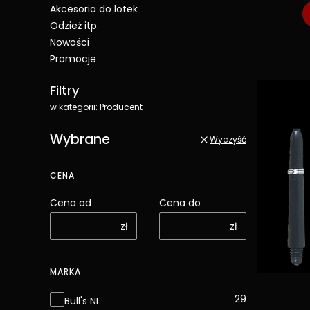
Akcesoria do lotek
Odzież itp.
Nowości
Promocje
Koniec menu
Filtry
w kategorii: Producent
Wybrane
Wyczyść
CENA
Cena od
Cena do
zł
zł
MARKA
Marka
29
Bull's NL