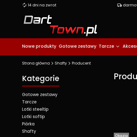
14 dni na zwrot
darmow
Nowe produkty
Gotowe zestawy
Tarcze
Akceso
Strona główna
Shafty
Producent
Prod
Kategorie
Gotowe zestawy
Tarcze
Lista pro
Lotki steeltip
Lotki softip
Piórka
Shafty
Okazja