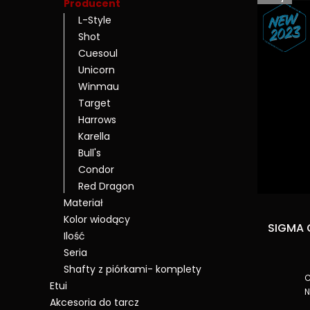
Producent
L-Style
Shot
Cuesoul
Unicorn
Winmau
Target
Harrows
Karella
Bull's
Condor
Red Dragon
Materiał
Kolor wiodący
SIGMA O
Ilość
Seria
Shafty z piórkami- komplety
C
Etui
N
Akcesoria do tarcz