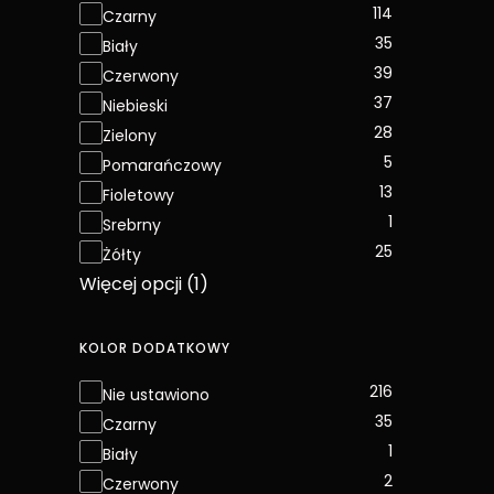
114
Czarny
35
Biały
39
Czerwony
37
Niebieski
28
Zielony
5
Pomarańczowy
13
Fioletowy
1
Srebrny
25
Żółty
Więcej opcji (1)
KOLOR DODATKOWY
Kolor dodatkowy
216
Nie ustawiono
35
Czarny
1
Biały
2
Czerwony