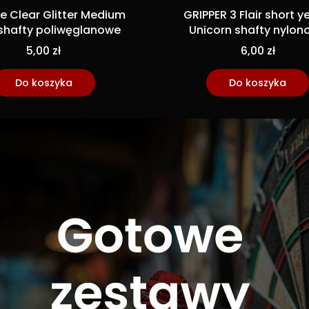
te Clear Glitter Medium
GRIPPER 3 Flair short y
s shafty poliwęglanowe
Unicorn shafty nylon
5,00 zł
6,00 zł
Do koszyka
Do koszyka