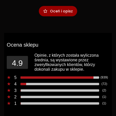
Oceń i opisz
Ocena sklepu
Opinie, z których została wyliczona
średnia, są wystawione przez
4.9
zweryfikowanych klientów, którzy
dokonali zakupu w sklepie.
5
(939)
4
(72)
3
(2)
2
(1)
1
(1)