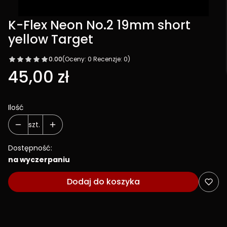
K-Flex Neon No.2 19mm short
yellow Target
0.00
(Oceny: 0 Recenzje: 0)
Cena
45,00 zł
Ilość
szt.
Dostępność:
na wyczerpaniu
Dodaj do koszyka