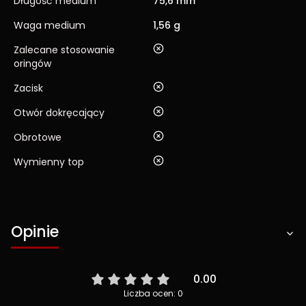
Długość medium
75,6 mm
Waga medium
1,56 g
nie
Zalecane stosowanie
oringów
nie
Zacisk
nie
Otwór dokręcający
nie
Obrotowe
nie
Wymienny top
Opinie
0.00
Liczba ocen: 0