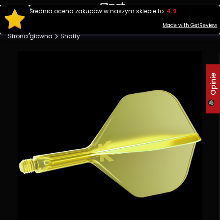
Produ
Średnia ocena zakupów w naszym sklepie to:
4.9
Otwórz wy
Made with GetReview
Strona główna
Shafty
Opinie