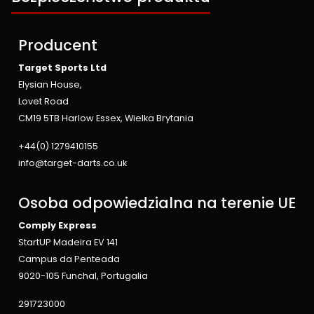
Producent
Target Sports Ltd
Elysian House,
Lovet Road
CM19 5TB Harlow Essex, Wielka Brytania
+44(0) 1279410155
info@target-darts.co.uk
Osoba odpowiedzialna na terenie UE
Comply Express
StartUP Madeira EV 141
Campus da Penteada
9020-105 Funchal, Portugalia
291723000