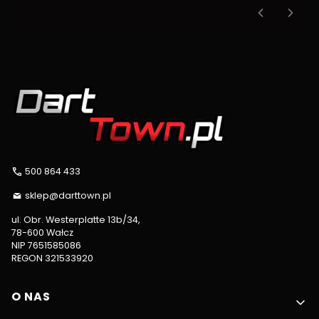
500 864 433
sklep@darttown.pl
ul. Obr. Westerplatte 13b/34,
78-600 Wałcz
NIP 7651585086
REGON 321533920
Linki w stopce
O NAS