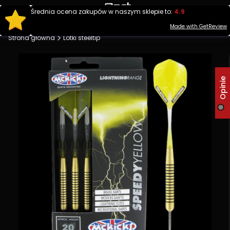
Produ
Średnia ocena zakupów w naszym sklepie to:
4.9
Otwórz wy
Made with GetReview
Strona główna
Lotki steeltip
Opinie