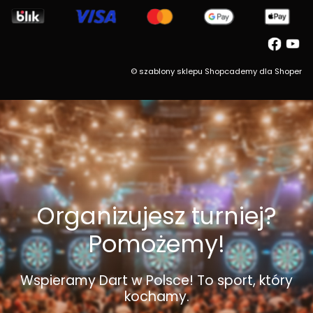
©
szablony sklepu
Shopcademy dla
Shoper
Organizujesz turniej?
Pomożemy!
Wspieramy Dart w Polsce! To sport, który
kochamy.