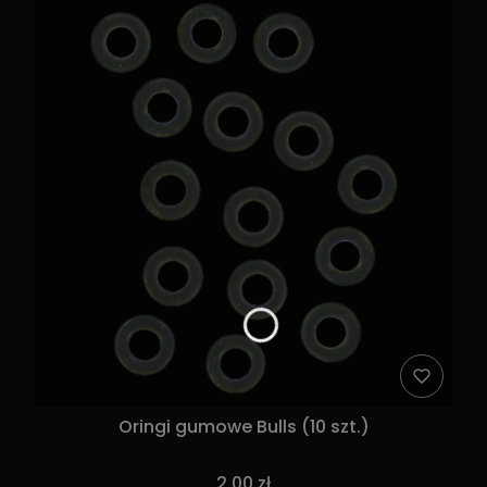
Oringi gumowe Bulls (10 szt.)
2,00 zł