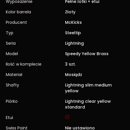
Wyposażenie
Pełne lotki + etui
Kolor barrela
Złoty
Producent
McKicks
Typ
Steeltip
Seria
Lightning
Model
Speedy Yellow Brass
Ilość w komplecie
3 szt.
Materiał
Mosiądz
Shafty
Lightning slim medium
yellow
Piórko
Lightning clear yellow
standard
tak
Etui
Swiss Point
Nie ustawiono