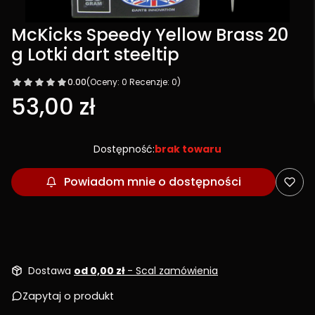
McKicks Speedy Yellow Brass 20
g Lotki dart steeltip
0.00
(Oceny: 0 Recenzje: 0)
Cena
53,00 zł
Dostępność:
brak towaru
Powiadom mnie o dostępności
Dostawa
od 0,00 zł
- Scal zamówienia
Zapytaj o produkt