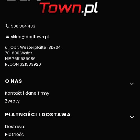
500 864 433
sklep@darttown.pl
ul. Obr. Westerplatte 13b/34,
78-600 Wałcz
NIP 7651585086
REGON 321533920
Linki w stopce
O NAS
Kontakt i dane firmy
Zwroty
PŁATNOŚCI I DOSTAWA
Dostawa
Płatność