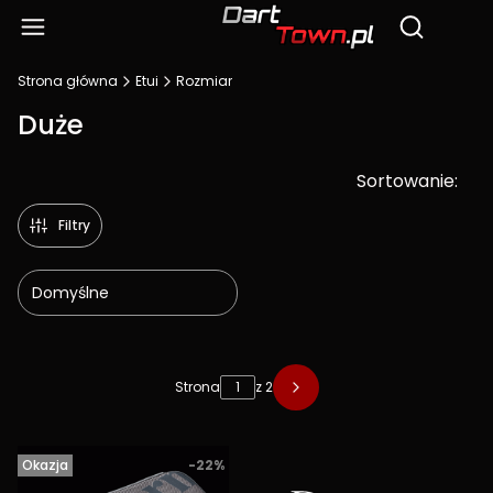
Produ
Otwórz wy
Strona główna
Etui
Rozmiar
Duże
Sortowanie:
Filtry
Domyślne
Lista produktów
Strona
z 2
Okazja
-22%