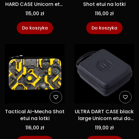
HARD CASE Unicorn etui
Shot etui na lotki
na lotki
115,00 zł
116,00 zł
Do koszyka
Do koszyka
Tactical AI-Mecha Shot
ULTRA DART CASE black
etui na lotki
large Unicorn etui do
lotek dart
116,00 zł
119,00 zł