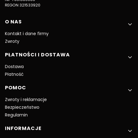
REGON 321533920
Linki w stopce
O NAS
Kontakt i dane firmy
Zwroty
PŁATNOŚCI I DOSTAWA
Dostawa
Płatność
POMOC
Zwroty i reklamacje
Bezpieczeństwo
Regulamin
INFORMACJE