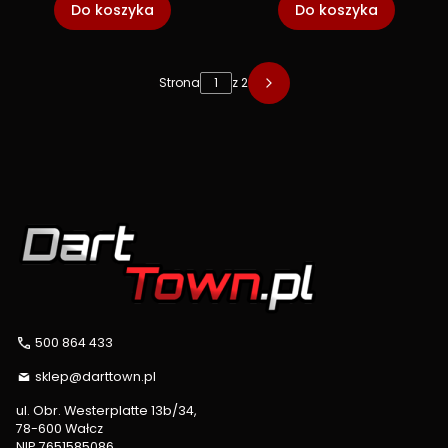
Do koszyka
Do koszyka
Strona
z 2
500 864 433
sklep@darttown.pl
ul. Obr. Westerplatte 13b/34,
78-600 Wałcz
NIP 7651585086