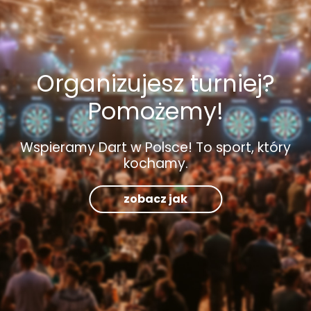
Organizujesz turniej?
Pomożemy!
Wspieramy Dart w Polsce! To sport, który
kochamy.
zobacz jak