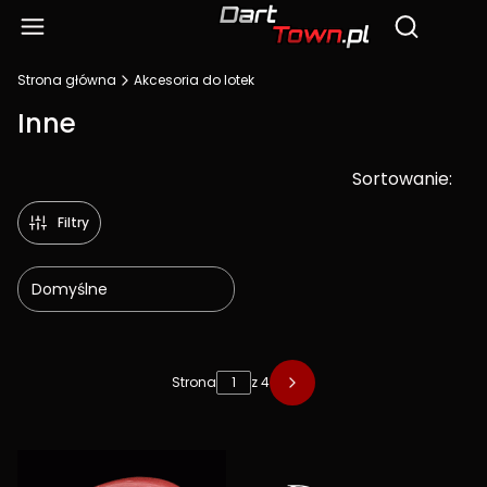
Produ
Otwórz wy
Strona główna
Akcesoria do lotek
Inne
Sortowanie:
Filtry
Domyślne
Lista produktów
Strona
z 4