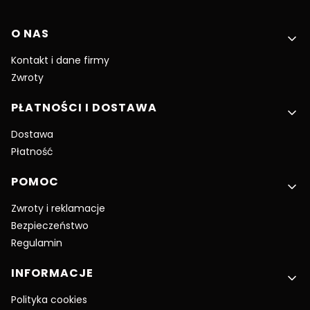
Linki w stopce
O NAS
Kontakt i dane firmy
Zwroty
PŁATNOŚCI I DOSTAWA
Dostawa
Płatność
POMOC
Zwroty i reklamacje
Bezpieczeństwo
Regulamin
INFORMACJE
Polityka cookies