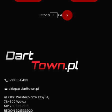
Strona
z 4
500 864 433
sklep@darttown.pl
ul. Obr. Westerplatte 13b/34,
78-600 Wałcz
NIP 7651585086
REGON 321533920