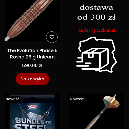
The Evolution Phase 5
Rosso 26 g Unicorn
lotki dart steeltip
590,00 zł
Do koszyka
Nowość
Nowość