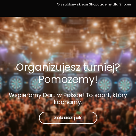
©
szablony sklepu
Shopcademy dla
Shoper
Organizujesz turniej?
Pomożemy!
Wspieramy Dart w Polsce! To sport, który
kochamy.
zobacz jak