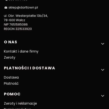
sklep@darttown.pl
ul. Obr. Westerplatte 13b/34,
78-600 Wałcz
NIP 7651585086
REGON 321533920
Linki w stopce
O NAS
Kontakt i dane firmy
Zwroty
PŁATNOŚCI I DOSTAWA
Dostawa
Płatność
POMOC
Zwroty i reklamacje