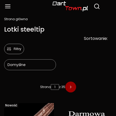
Produ
Otwórz wy
Strona główna
Lotki steeltip
Sortowanie:
Filtry
Domyślne
Lista produktów
Strona
z 35
Nowość