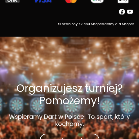
©
szablony sklepu
Shopcademy dla
Shoper
Organizujesz turniej?
Pomożemy!
Wspieramy Dart w Polsce! To sport, który
kochamy.