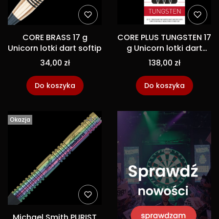
CORE BRASS 17 g
CORE PLUS TUNGSTEN 17
Unicorn lotki dart softip
g Unicorn lotki dart
softip
34,00 zł
138,00 zł
Do koszyka
Do koszyka
Okazja
-42%
Michael Smith PURIST