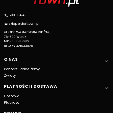
500 864 433
sklep@darttown.pl
ul. Obr. Westerplatte 13b/34,
78-600 Wałcz
NIP 7651585086
REGON 321533920
Linki w stopce
O NAS
Kontakt i dane firmy
Zwroty
PŁATNOŚCI I DOSTAWA
Dostawa
Płatność