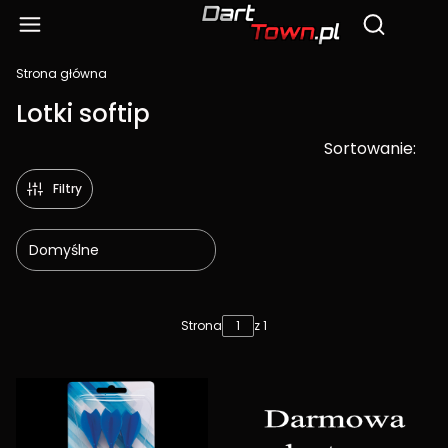
Produ
Otwórz wy
Strona główna
Lotki softip
Sortowanie:
Filtry
Domyślne
Lista produktów
Strona
z 1