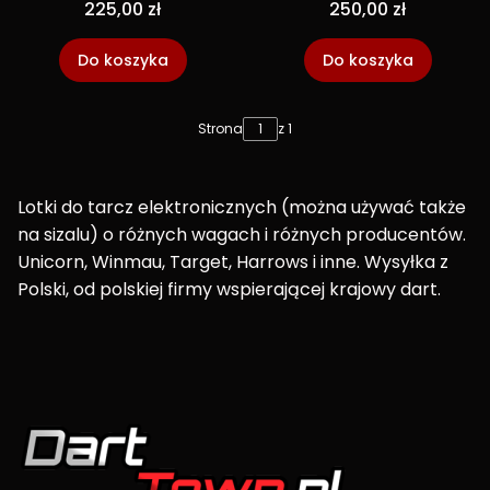
lotki steel Unicorn
lotki dart softip
225,00 zł
250,00 zł
Do koszyka
Do koszyka
Strona
z 1
Lotki do tarcz elektronicznych (można używać także
na sizalu) o różnych wagach i różnych producentów.
Unicorn, Winmau, Target, Harrows i inne. Wysyłka z
Polski, od polskiej firmy wspierającej krajowy dart.