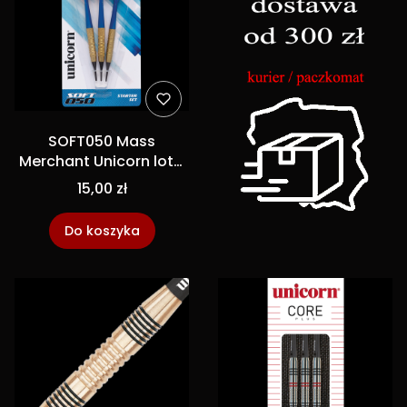
SOFT050 Mass
Merchant Unicorn lotki
dart soft
15,00 zł
Do koszyka