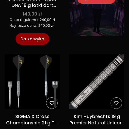
DNA 18 g lotki dart
softip
140,00 zł
Cena regularna:
240,00 zł
Najniższa cena:
240,00 zł
Do koszyka
SIGMA X Cross
Kim Huybrechts 19 g
Championship 21 g Tip
Premier Natural Unicorn