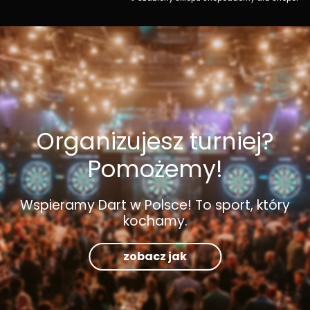
Organizujesz turniej?
Pomożemy!
Wspieramy Dart w Polsce! To sport, który
kochamy.
zobacz jak