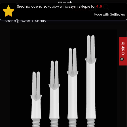
Produ
Średnia ocena zakupów w naszym sklepie to:
4.9
Otwórz wy
Made with GetReview
Strona główna
Shafty
Opinie