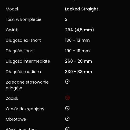
Model
Locked Straight
Ilość w komplecie
3
Gwint
2BA (4,5 mm)
Długość ex-short
130 - 13 mm
Długość short
190 - 19 mm
Długość intermediate
260 - 26 mm
Długość medium
330 - 33 mm
nie
Zalecane stosowanie
oringów
tak
Zacisk
nie
Otwór dokręcający
nie
Obrotowe
nie
Wymienny top