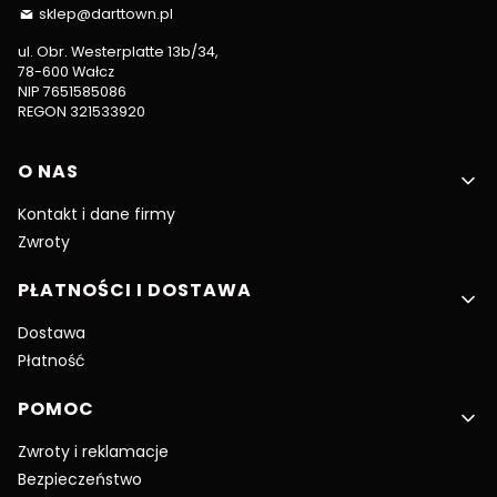
sklep@darttown.pl
ul. Obr. Westerplatte 13b/34,
78-600 Wałcz
NIP 7651585086
REGON 321533920
Linki w stopce
O NAS
Kontakt i dane firmy
Zwroty
PŁATNOŚCI I DOSTAWA
Dostawa
Płatność
POMOC
Zwroty i reklamacje
Bezpieczeństwo