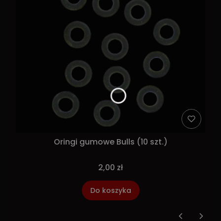
Oringi gumowe Bulls (10 szt.)
2,00 zł
Do koszyka