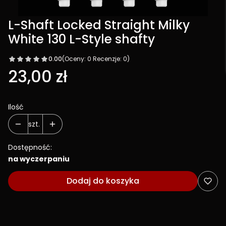
L-Shaft Locked Straight Milky
White 130 L-Style shafty
0.00
(Oceny: 0 Recenzje: 0)
Cena
23,00 zł
Ilość
szt.
Dostępność:
na wyczerpaniu
Dodaj do koszyka